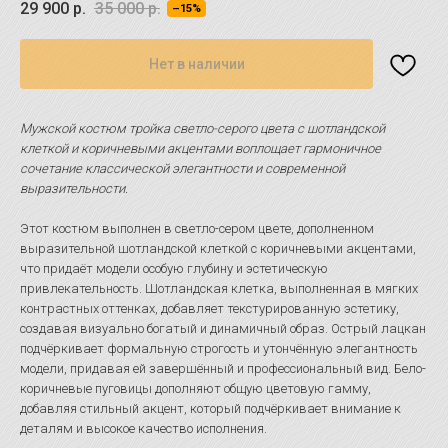
29 900
р.
35 000
р.
–15%
Нет в наличии
Мужской костюм тройка светло-серого цвета с шотландской
клеткой и коричневыми акцентами воплощает гармоничное
сочетание классической элегантности и современной
выразительности.
Этот костюм выполнен в светло-сером цвете, дополненном
выразительной шотландской клеткой с коричневыми акцентами,
что придаёт модели особую глубину и эстетическую
привлекательность. Шотландская клетка, выполненная в мягких
контрастных оттенках, добавляет текстурированную эстетику,
создавая визуально богатый и динамичный образ. Острый лацкан
подчёркивает формальную строгость и утончённую элегантность
модели, придавая ей завершённый и профессиональный вид. Бело-
коричневые пуговицы дополняют общую цветовую гамму,
добавляя стильный акцент, который подчёркивает внимание к
деталям и высокое качество исполнения.