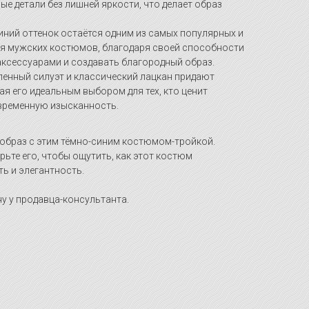
ые детали без лишней яркости, что делает образ
синий оттенок остаётся одним из самых популярных и
я мужских костюмов, благодаря своей способности
аксессуарами и создавать благородный образ.
аленный силуэт и классический лацкан придают
ая его идеальным выбором для тех, кто ценит
временную изысканность.
образ с этим тёмно-синим костюмом-тройкой.
рьте его, чтобы ощутить, как этот костюм
ь и элегантность.
у у продавца-консультанта.