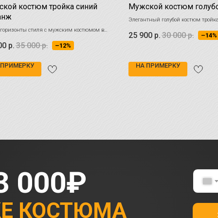
кой костюм тройка синий
Мужской костюм голубо
анж
Элегантный голубой костюм тройка
летней ткани. Цвет этого костюма 
горизонты стиля с мужским костюмом в
25 900
р.
30 000
р.
–14%
популярен, что не удивительно - он
ьном синем меланже, где тонкие черные
00
р.
35 000
р.
–12%
ереплетаются, создавая сложный и
ий цветовой эффект
 ПРИМЕРКУ
НА ПРИМЕРКУ
3 000₽
КЕ КОСТЮМА