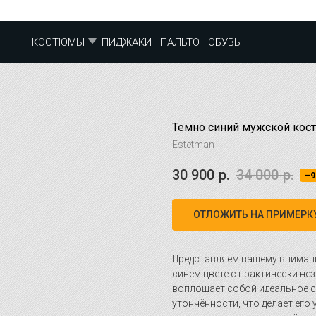
ПИДЖАКИ
ПАЛЬТО
ОБУВЬ
КОСТЮМЫ
Темно синий мужской кост
Estetman
30 900
р.
34 000
р.
–
ОТЛОЖИТЬ НА ПРИМЕРК
Представляем вашему внима
синем цвете с практически не
воплощает собой идеальное с
утончённости, что делает ег