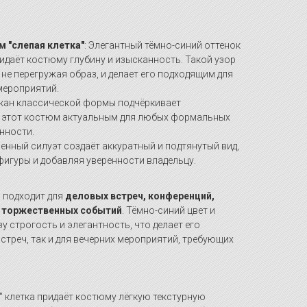
м "слепая клетка"
: Элегантный тёмно-синий оттенок
ридаёт костюму глубину и изысканность. Такой узор
 не перегружая образ, и делает его подходящим для
мероприятий.
цкан классической формы подчёркивает
я этот костюм актуальным для любых формальных
нности.
ленный силуэт создаёт аккуратный и подтянутый вид,
игуры и добавляя уверенности владельцу.
 подходит для
деловых встреч, конференций,
 торжественных событий
. Тёмно-синий цвет и
у строгость и элегантность, что делает его
стреч, так и для вечерних мероприятий, требующих
я" клетка придаёт костюму лёгкую текстурную