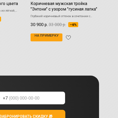
го цвета
Коричневая мужская тройка
Муж
"Энтони" с узором "гусиная лапка"
кор
 из лёгкой,
очень
Глубокий коричневый оттенок в сочетании с
Изыск
 прекрасен
классическим узором "гусиная лапка" создаёт
для и
30 900
р.
33 000
р.
34 
–6%
утончённый и стильный образ
зимни
НА ПРИМЕРКУ
НА
+7
ЗАБРОНИРОВАТЬ СКИДКУ 🎁