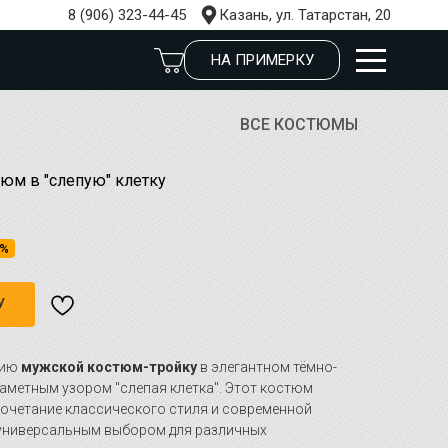
8 (906) 323-44-45
Казань, ул. Татарстан, 20
НА ПРИМЕРКУ
ВСЕ КОСТЮМЫ
юм в "слепую" клетку
9%
У
нию
мужской костюм-тройку
в элегантном тёмно-
заметным узором "слепая клетка". Этот костюм
очетание классического стиля и современной
о универсальным выбором для различных