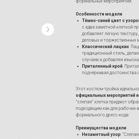
формальных мероприятий.
Особенности модели
Тёмно-синий цвет с узоро
с едва заметной клеткой п
добавляет лёгкую текстуру,
деловых и торжественных 
Классический лацкан
: Ла
традиционный стиль, дела
случаев и добавляя изыска
Приталенный крой
: Прита
подчёркивая достоинства ф
Этот костюм-тройка идеально
официальных мероприятий и
"слепая" клетка придают образ
подходящим как для рабочих в
формального дресс-кода.
Преимущества модели
Незаметный узор
: "Слепа