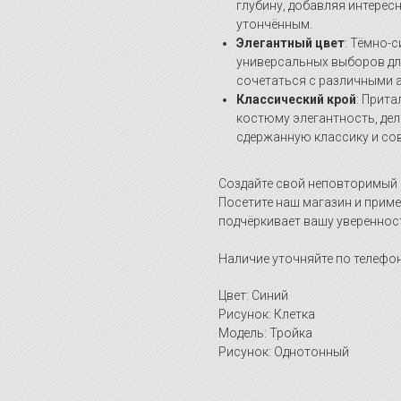
глубину, добавляя интересн
утончённым.
Элегантный цвет
: Тёмно-
универсальных выборов дл
сочетаться с различными 
Классический крой
: Прит
костюму элегантность, дел
сдержанную классику и со
Создайте свой неповторимый 
Посетите наш магазин и приме
подчёркивает вашу уверенност
Наличие уточняйте по телефон
Цвет: Синий
Рисунок: Клетка
Модель: Тройка
Рисунок: Однотонный