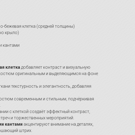
о-бежевая клетка (средней толщины)
но крыло)
и кантами
ая клетка
добавляет контраст и визуальную
 костюм оригинальным и выделяющимся на фоне
ткани текстурность и элегантность, добавляя
остюм современным и стильным, подчёркивая
.
ании с клеткой создаёт эффектный контраст,
стреч и торжественных мероприятий.
ми кантами
акцентируют внимание на деталях,
ршающий штрих.