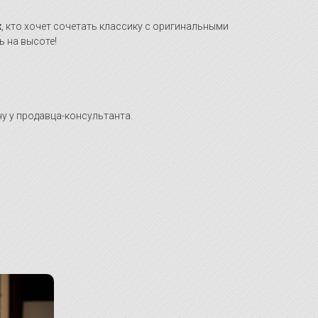
х
, кто хочет сочетать классику с оригинальными
ь на высоте!
у у продавца-консультанта.