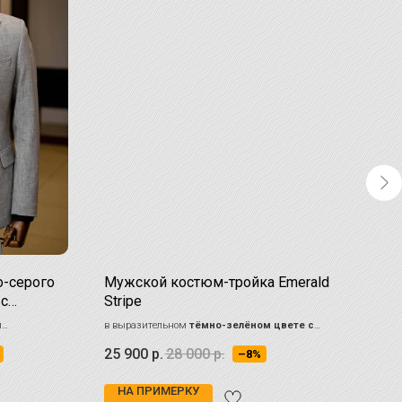
-серого
Мужской костюм-тройка Emerald
Све
 с
Stripe
кос
й
в выразительном
тёмно-зелёном цвете с
Очень
в
тонкой вертикальной полоской
дневн
25 900
р.
28 000
р.
30 
–8%
летний
НА ПРИМЕРКУ
НА