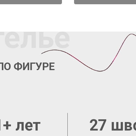
телье
ПО ФИГУРЕ
1+ лет
27 шв