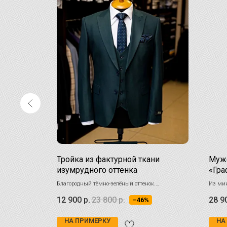
еский
Тройка из фактурной ткани
Муж
ым
изумрудного оттенка
«Гра
ства
Благородный тёмно-зелёный оттенок.
Из мик
ко стиль, но и
Мелкофактурная ткань с матовым отливом.
стильн
12 900
р.
23 800
р.
28 9
–46%
деален для
НА ПРИМЕРКУ
НА