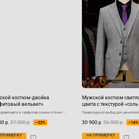
ской костюм-двойка
Мужской костюм светло
фитовый вельвет»
цвета с текстурой «соль
перцем»
ровельвета в графитово-синем оттенке -
Превосходный выбор для ценителе
ый выбор для smart casual образов
минимализма и универсальности 
00
р.
37 000
р.
30 900
р.
36 000
р.
–22%
–14%
классическом мужском гардеробе
 ПРИМЕРКУ
НА ПРИМЕРКУ