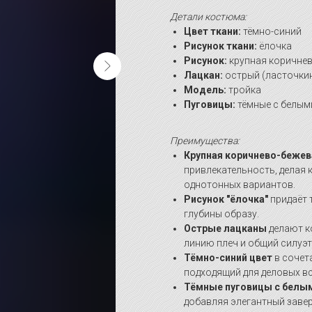
Детали костюма:
Цвет ткани:
тёмно-синий
Рисунок ткани:
ёлочка
Рисунок:
крупная коричнев
Лацкан:
острый (ласточки
Модель:
тройка
Пуговицы:
тёмные с белым
Преимущества:
Крупная коричнево-бежев
привлекательность, делая
однотонных вариантов.
Рисунок "ёлочка"
придаёт 
глубины образу.
Острые лацканы
делают к
линию плеч и общий силуэт
Тёмно-синий цвет
в сочет
подходящий для деловых в
Тёмные пуговицы с белы
добавляя элегантный заве