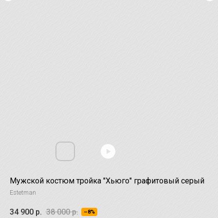
Мужской костюм тройка "Хьюго" графитовый серый
Estetman
34 900
р.
38 000
р.
–8%