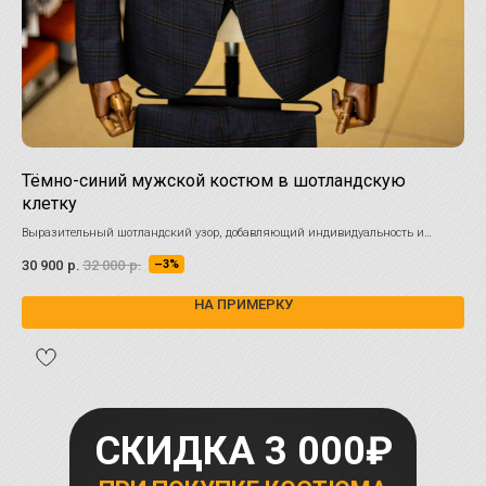
Тёмно-синий мужской костюм в шотландскую
Чё
клетку
Ста
вос
Выразительный шотландский узор, добавляющий индивидуальность и
30 
харизму, помогает создать запоминающийся образ, который будет
30 900
р.
32 000
р.
–3%
привлекать взгляды.
НА ПРИМЕРКУ
СКИДКА 3 000₽