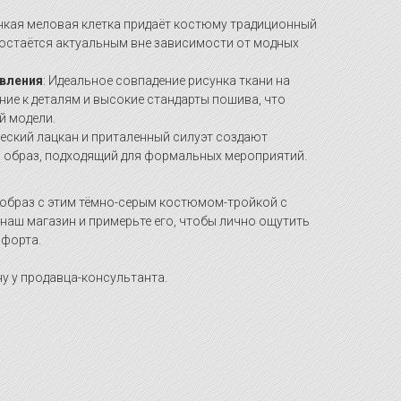
онкая меловая клетка придаёт костюму традиционный
 остаётся актуальным вне зависимости от модных
вления
: Идеальное совпадение рисунка ткани на
ие к деталям и высокие стандарты пошива, что
й модели.
ческий лацкан и приталенный силуэт создают
 образ, подходящий для формальных мероприятий.
образ с этим тёмно-серым костюмом-тройкой с
 наш магазин и примерьте его, чтобы лично ощутить
мфорта.
у у продавца-консультанта.