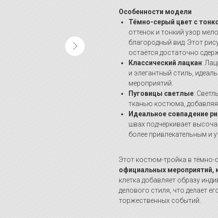
Особенности модели
Тёмно-серый цвет с тонк
оттенок и тонкий узор мел
благородный вид. Этот рис
остаётся достаточно сдер
Классический лацкан
: Ла
и элегантный стиль, идеа
мероприятий.
Пуговицы светлые
: Свет
тканью костюма, добавляя 
Идеальное совпадение ри
швах подчеркивает высоча
более привлекательным и 
Этот костюм-тройка в тёмно-
официальных мероприятий, 
клетка добавляет образу инди
делового стиля, что делает ег
торжественных событий.