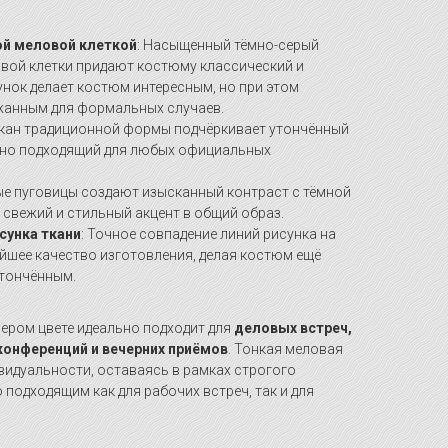
ой меловой клеткой
: Насыщенный тёмно-серый
овой клетки придают костюму классический и
унок делает костюм интересным, но при этом
жанным для формальных случаев.
цкан традиционной формы подчёркивает утончённый
льно подходящий для любых официальных
лые пуговицы создают изысканный контраст с тёмной
свежий и стильный акцент в общий образ.
сунка ткани
: Точное совпадение линий рисунка на
йшее качество изготовления, делая костюм ещё
утончённым.
сером цвете идеально подходит для
деловых встреч,
конференций и вечерних приёмов
. Тонкая меловая
видуальности, оставаясь в рамках строгого
о подходящим как для рабочих встреч, так и для