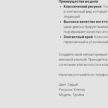
Преимущества модели
Классический рисунок
: Т
и элегантный вид, который
тенденций.
Высокое качество изгото
швах демонстрирует вниман
подчёркивает качество это
Элегантный крой
: Класси
гармоничный и утончённый
Создайте свой неповторимый 
меловой клеткой. Приходите в
сочетание элегантности и ко
Наличие уточняйте по телефон
Цвет: Серый
Рисунок: Клетка
Модель: Тройка