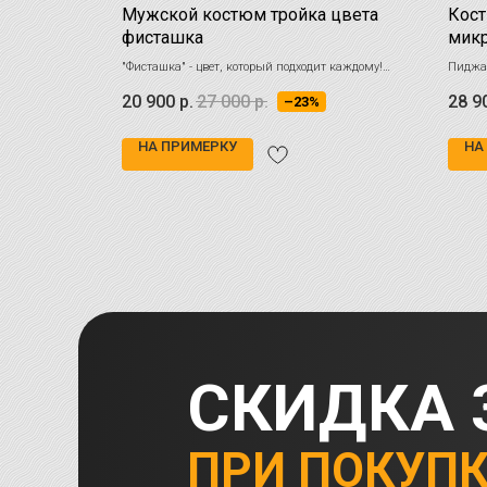
 тёмно-
Мужской костюм тройка цвета
Кост
фисташка
микр
шок
ит Ваш
"Фисташка" - цвет, который подходит каждому!
Пиджа
ным решением
Создайте стильный образ для свадеб и особых
боков
20 900
р.
27 000
р.
28 9
–23%
событий.
НА ПРИМЕРКУ
НА
СКИДКА 
ПРИ ПОКУП