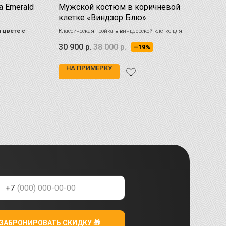
 Emerald
Мужской костюм в коричневой
Дву
клетке «Виндзор Блю»
син
 цвете с
Классическая тройка в виндзорской клетке для
Вопло
деловых встреч и торжеств
Тонка
30 900
р.
38 000
р.
25 
–19%
гради
штрих
НА ПРИМЕРКУ
НА
+7
ЗАБРОНИРОВАТЬ СКИДКУ 🎁