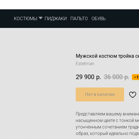
ПИДЖАКИ
ПАЛЬТО
ОБУВЬ
КОСТЮМЫ
Мужской костюм тройка с
Estetman
29 900
р.
36 000
р.
–1
Нет в наличии
Представляем вашему внима
насыщенном цвете с тонкой м
утончённым сочетанием тради
образ, который идеально под