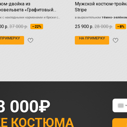
юм-двойка из
Мужской костюм-тройка
овельвета «Графитовый
Stripe
олад»
к с накладными карманами и брюки с
в выразительном
тёмно-зелёном
ыми аджастерами
тонкой вертикальной полоской
00
р.
37 000
р.
25 900
р.
28 000
р.
–22%
–8%
 ПРИМЕРКУ
НА ПРИМЕРКУ
3 000₽
КЕ КОСТЮМА