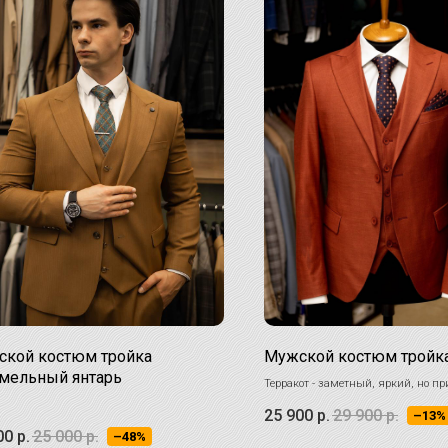
кой костюм тройка
Мужской костюм тройка
мельный янтарь
Терракот - заметный, яркий, но пр
природный цвет.
25 900
р.
29 900
р.
–13%
Костюм подходит не только для особ
00
р.
25 000
р.
и прекрасно впишется в повседнев
–48%