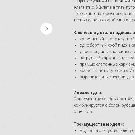
Пиджак с узкими лацканами и
элегантно. Жилет на пять пуг
Пуговицы благородного оттен
ткань делает её особенно эфф
Ключевые детали пиджака и
коричневый цвет с крупной
однобортный крой пиджака
узкие лацканы классическ
нагрудный карман с платко
прямые клапанные карманы
жилет на пять пуговиц с V
выразительные пуговицы в
Идеален для:
Современных деловых встреч, 
комбинируется с белой руба
оттенков.
Преимущества модели:
модная и статусная клетка;