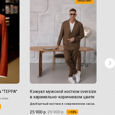
оверсайз
 "ТЕРРА"
Кэжуал мужской костюм oversize
Смо
в карамельно-коричневом цвете
жил
и этом
Двубортный костюм в современном casual-
Верши
ого случая, но
исполнении
, сочетающий классику и
цвета
25 900
р.
29 900
р.
34 
ный гардероб.
–13%
непринуждённый стиль