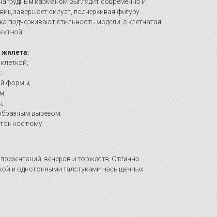
 нагрудным карманом выглядит современно и
овиц завершает силуэт, подчёркивая фигуру.
ка подчеркивают стильность модели, а клетчатая
ектной.
 жилета:
 клеткой;
;
ой формы;
м;
;
-образным вырезом;
 тон костюму.
презентаций, вечеров и торжеств. Отлично
шкой и однотонными галстуками насыщенных