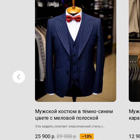
Новинка
 тёмно-
Мужской костюм в тёмно-синем
Мужс
алькой
цвете с меловой полоской
кара
 ценят
Эта модель сочетает классический стиль с
ми элементами
современными акцентами, что делает её
25 900
р.
29 900
р.
12 9
–13%
еризующийся
отличным выбором для тех, кто хочет