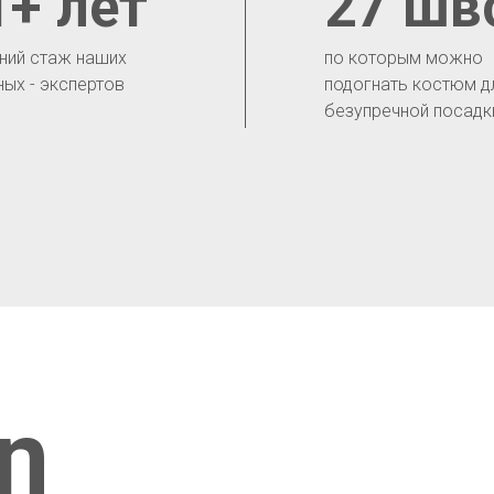
1+ лет
27 шв
ний стаж наших
по которым можно
ных - экспертов
подогнать костюм д
безупречной посадк
n