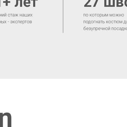
1+ лет
27 шв
ний стаж наших
по которым можно
ных - экспертов
подогнать костюм д
безупречной посадк
n