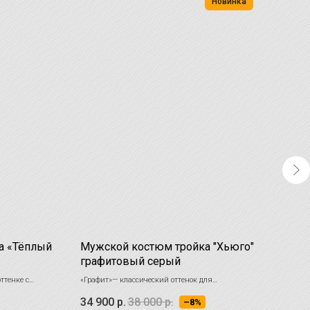
Новинка
а «Тёплый
Мужской костюм тройка "Хьюго"
Чёр
графитовый серый
мик
ттенке с
«Графит»— классический оттенок для
официальных мероприятий и встреч. Лучшим
34 900
р.
38 000
р.
28 
–8%
образом подчеркнет Вашу солидность в любой