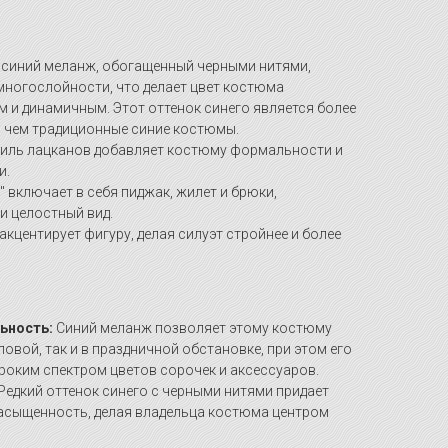
синий меланж, обогащенный черными нитями,
многослойности, что делает цвет костюма
 и динамичным. Этот оттенок синего является более
 чем традиционные синие костюмы.
иль лацканов добавляет костюму формальности и
и.
 включает в себя пиджак, жилет и брюки,
и целостный вид.
кцентирует фигуру, делая силуэт стройнее и более
ьность:
Синий меланж позволяет этому костюму
ловой, так и в праздничной обстановке, при этом его
ироким спектром цветов сорочек и аксессуаров.
Редкий оттенок синего с черными нитями придает
насыщенность, делая владельца костюма центром