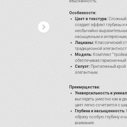
изысканность.
Особенности:
Цвет и текстура:
Сложный 
создает эффект глубины и 
необычайно выразительным
насыщенным и интересным,
Лацканы:
Классический ст
традиционной элегантност
Модель:
Комплект "тройка"
обеспечивая гармоничный 
Силуэт:
Приталенный крой а
элегантным.
Преимущества:
Универсальность и уникал
выглядеть уместно как в де
цвет легко сочетается с ш
Глубина и насыщенность:
образу особую глубину и 
внимания.