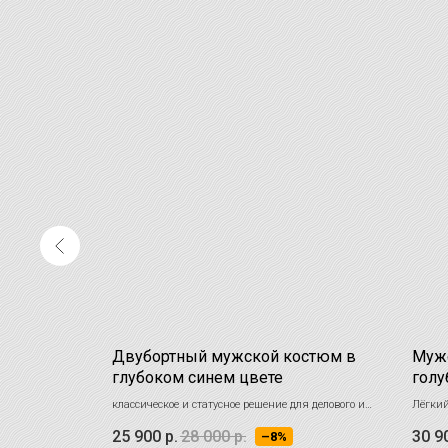
ндская
Двубортный мужской костюм в
Мужс
глубоком синем цвете
голу
рдовом оттенке
классическое и статусное решение для делового и
Лёгкий
торжественного гардероба
настро
25 900
р.
28 000
р.
30 9
–8%