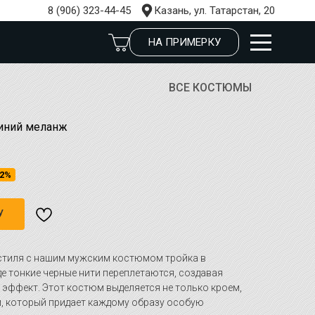
8 (906) 323-44-45
Казань, ул. Татарстан, 20
НА ПРИМЕРКУ
ВСЕ КОСТЮМЫ
иний меланж
2%
У
стиля с нашим мужским костюмом тройка в
е тонкие черные нити переплетаются, создавая
 эффект. Этот костюм выделяется не только кроем,
, который придает каждому образу особую