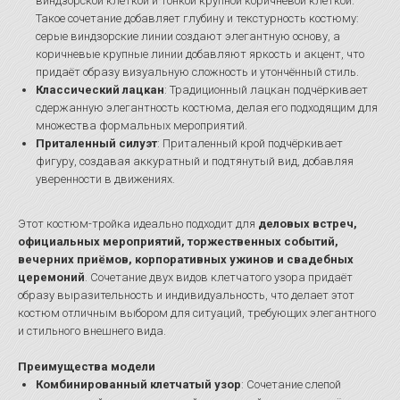
виндзорской клеткой и тонкой крупной коричневой клеткой.
Такое сочетание добавляет глубину и текстурность костюму:
серые виндзорские линии создают элегантную основу, а
коричневые крупные линии добавляют яркость и акцент, что
придаёт образу визуальную сложность и утончённый стиль.
Классический лацкан
: Традиционный лацкан подчёркивает
сдержанную элегантность костюма, делая его подходящим для
множества формальных мероприятий.
Приталенный силуэт
: Приталенный крой подчёркивает
фигуру, создавая аккуратный и подтянутый вид, добавляя
уверенности в движениях.
Этот костюм-тройка идеально подходит для
деловых встреч,
официальных мероприятий, торжественных событий,
вечерних приёмов, корпоративных ужинов и свадебных
церемоний
. Сочетание двух видов клетчатого узора придаёт
образу выразительность и индивидуальность, что делает этот
костюм отличным выбором для ситуаций, требующих элегантного
и стильного внешнего вида.
Преимущества модели
Комбинированный клетчатый узор
: Сочетание слепой