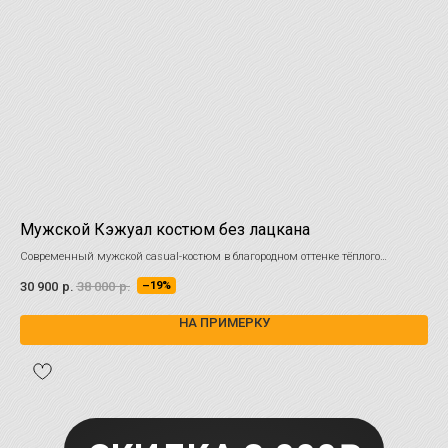
Мужской Кэжуал костюм без лацкана
Му
Современный мужской casual-костюм в благородном оттенке тёплого
Эле
капучино
кос
30 900
р.
38 000
р.
25 
–19%
НА ПРИМЕРКУ