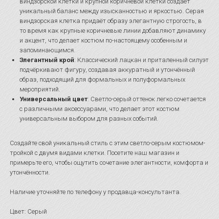
виндзорской клетки и крупной коричневой клетки создаёт
уникальный баланс между изысканностью и яркостью. Серая
виндзорская клетка придаёт образу элегантную строгость, в
то время как крупные коричневые линии добавляют динамику
и акцент, что делает костюм по-настоящему особенным и
запоминающимся.
Элегантный крой
: Классический лацкан и приталенный силуэт
подчёркивают фигуру, создавая аккуратный и утончённый
образ, подходящий для формальных и полуформальных
мероприятий.
Универсальный цвет
: Светло-серый оттенок легко сочетается
с различными аксессуарами, что делает этот костюм
универсальным выбором для разных событий.
Создайте свой уникальный стиль с этим светло-серым костюмом-
тройкой с двумя видами клетки. Посетите наш магазин и
примерьте его, чтобы ощутить сочетание элегантности, комфорта и
утончённости.
Наличие уточняйте по телефону у продавца-консультанта.
Цвет: Серый