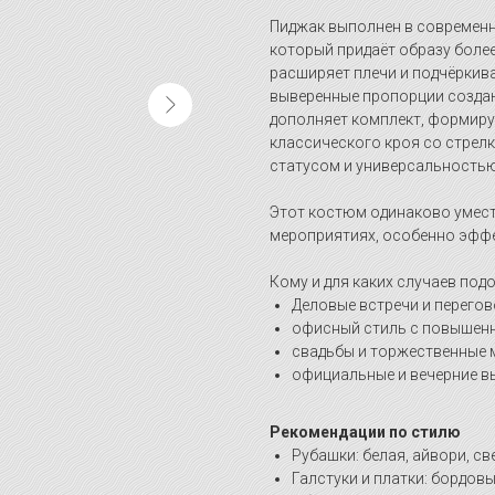
Пиджак выполнен в современн
который придаёт образу более
расширяет плечи и подчёркива
выверенные пропорции создаю
дополняет комплект, формиру
классического кроя со стрел
статусом и универсальностью
Этот костюм одинаково уместе
мероприятиях, особенно эффе
Кому и для каких случаев под
Деловые встречи и перего
офисный стиль с повышенн
свадьбы и торжественные 
официальные и вечерние в
Рекомендации по стилю
Рубашки: белая, айвори, св
Галстуки и платки: бордовы