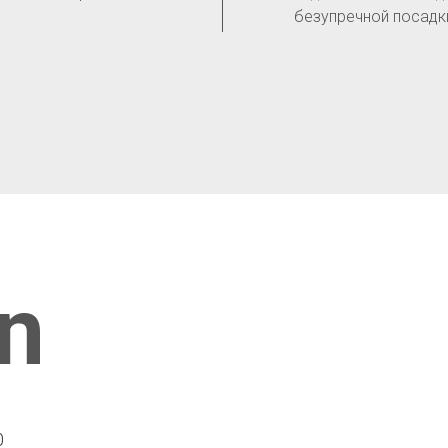
безупречной посадк
n
0