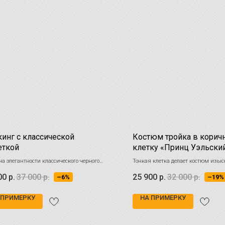
инг с классической
Костюм тройка в кори
еткой
клетку «Принц Уэльски
а элегантности классического черного
Тонкая клетка делает костюм изы
подчёркивает вкус владельца
00
р.
37 000
р.
25 900
р.
32 000
р.
–6%
–19%
 ПРИМЕРКУ
НА ПРИМЕРКУ