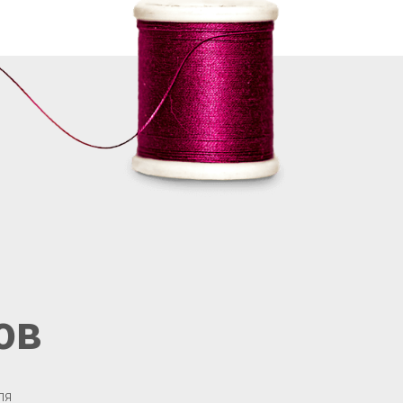
ов
ля