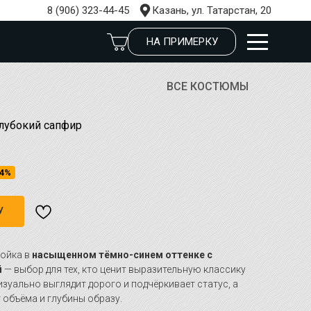
8 (906) 323-44-45
Казань, ул. Татарстан, 20
НА ПРИМЕРКУ
ВСЕ КОСТЮМЫ
лубокий сапфир
4%
У
ойка в
насыщенном тёмно-синем оттенке с
й
— выбор для тех, кто ценит выразительную классику
изуально выглядит дорого и подчёркивает статус, а
 объёма и глубины образу.