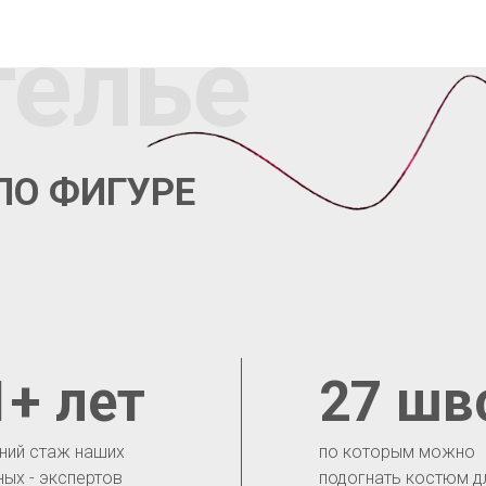
телье
ПО ФИГУРЕ
1+ лет
27 шв
ний стаж наших
по которым можно
ных - экспертов
подогнать костюм д