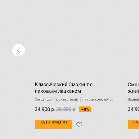
йский
Классический Смокинг с
Смок
еланж
пиковым лацканом
жил
овой шерсти с
Создан для тех, кто стремится к совершенству в
Вершин
формальном облике, сохраняя верность
цвета
34 900
р.
38 500
р.
34 9
–9%
классическим канонам
НА ПРИМЕРКУ
НА