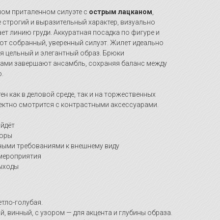
ом приталенном силуэте с
острым лацканом
,
 строгий и выразительный характер, визуально
ет линию груди. Аккуратная посадка по фигуре и
т собранный, уверенный силуэт. Жилет идеально
я цельный и элегантный образ. Брюки
ками завершают ансамбль, сохраняя баланс между
.
н как в деловой среде, так и на торжественных
ктно смотрится с контрастными аксессуарами.
ойдёт
воры
ыми требованиями к внешнему виду
мероприятия
ыходы
етло-голубая.
й, винный, с узором — для акцента и глубины образа.