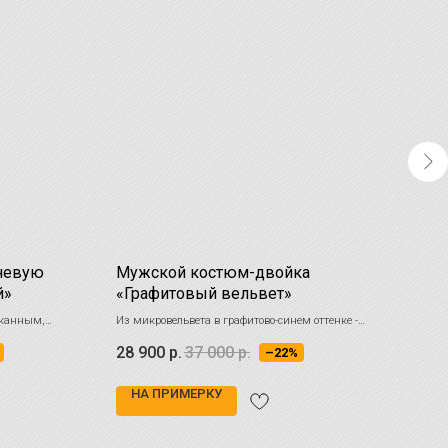
чневую
Мужской костюм-двойка
Кос
й»
«Графитовый вельвет»
син
сканным,
Из микровельвета в графитово-синем оттенке -
Этот 
стильный выбор для smart casual образов
стиля
28 900
р.
37 000
р.
30 
–22%
тенде
НА ПРИМЕРКУ
НА