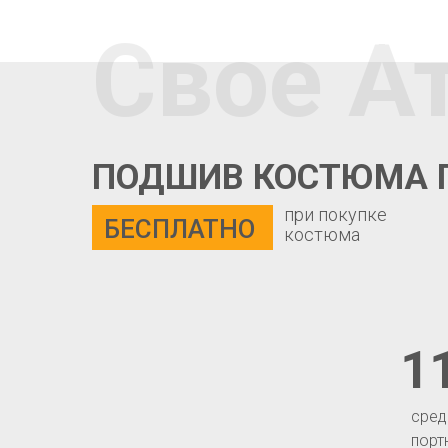
Свое А
ПОДШИВ КОСТЮМА 
при покупке
БЕСПЛАТНО
костюма
1
сред
порт