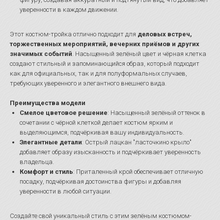
уверенности в каждом движении.
Этот костюм-тройка отлично подходит для
деловых встреч,
торжественных мероприятий, вечерних приёмов и других
значимых событий
. Насыщенный зелёный цвет и чёрная клетка
создают стильный и запоминающийся образ, который подходит
как для официальных, так и для полуформальных случаев,
требующих уверенного и элегантного внешнего вида.
Преимущества модели
Смелое цветовое решение
: Насыщенный зелёный оттенок в
сочетании с чёрной клеткой делает костюм ярким и
выделяющимся, подчёркивая вашу индивидуальность.
Элегантные детали
: Острый лацкан "ласточкино крыло"
добавляет образу изысканность и подчёркивает уверенность
владельца.
Комфорт и стиль
: Приталенный крой обеспечивает отличную
посадку, подчёркивая достоинства фигуры и добавляя
уверенности в любой ситуации.
Создайте свой уникальный стиль с этим зелёным костюмом-