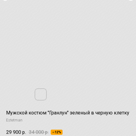
Мужской костюм "Гранлун" зеленый в черную клетку
Estetman
29 900
р.
34 000
р.
–12%