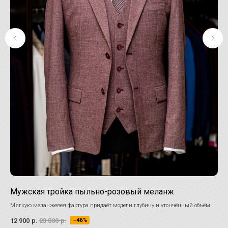
Мужская тройка пыльно-розовый меланж
Дв
Мягкую меланжевея фактура придаёт модели глубину и утончённый объём
Лак
12 900
р.
23 800
р.
25 
–46%