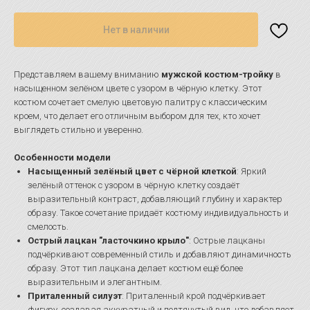
Нет в наличии
Представляем вашему вниманию
мужской костюм-тройку
в
насыщенном зелёном цвете с узором в чёрную клетку. Этот
костюм сочетает смелую цветовую палитру с классическим
кроем, что делает его отличным выбором для тех, кто хочет
выглядеть стильно и уверенно.
Особенности модели
Насыщенный зелёный цвет с чёрной клеткой
: Яркий
зелёный оттенок с узором в чёрную клетку создаёт
выразительный контраст, добавляющий глубину и характер
образу. Такое сочетание придаёт костюму индивидуальность и
смелость.
Острый лацкан "ласточкино крыло"
: Острые лацканы
подчёркивают современный стиль и добавляют динамичность
образу. Этот тип лацкана делает костюм ещё более
выразительным и элегантным.
Приталенный силуэт
: Приталенный крой подчёркивает
фигуру, создавая аккуратный и подтянутый вид, что добавляет