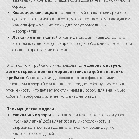
визуальный контраст с пиджаком и добавляет гармоничности
образу.
Классический лацкан
: Традиционный лацкан подчёркивает
сдержанность и изысканность, что делает костюм подходящим
как для формальных, так и для полуформальных
мероприятий.
Лёгкая летняя ткань
: Лёгкая и дышащая ткань делает этот
костюм идеальным для жаркой погоды, обеспечивая комфорт и
стиль на протяжении всего дня.
Этот костюм-тройка отлично подходит для
деловых встреч,
летних торжественных мероприятий, свадеб и вечерних
приёмов
. Сочетание виндзорской клетки с фиолетовыми
акцентами и узора "гусиная лапка" придаёт образу свежесть и
утончённость, что делает его отличным выбором для значимых
событий, требующих элегантного внешнего вида.
Преимущества модели
Уникальные узоры
: Сочетание виндзорской клетки и узора
"гусиная лапка" добавляет образу многослойность и
выразительность, выделяя этот костюм среди других
классических моделей.