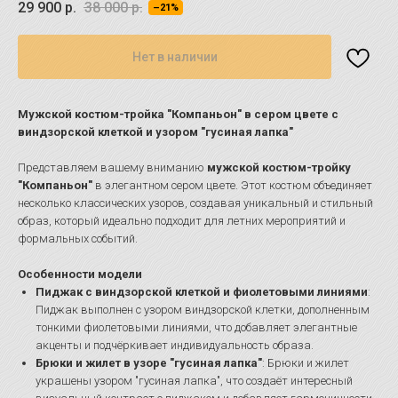
29 900
р.
38 000
р.
–21%
Нет в наличии
Мужской костюм-тройка "Компаньон" в сером цвете с
виндзорской клеткой и узором "гусиная лапка"
Представляем вашему вниманию
мужской костюм-тройку
"Компаньон"
в элегантном сером цвете. Этот костюм объединяет
несколько классических узоров, создавая уникальный и стильный
образ, который идеально подходит для летних мероприятий и
формальных событий.
Особенности модели
Пиджак с виндзорской клеткой и фиолетовыми линиями
:
Пиджак выполнен с узором виндзорской клетки, дополненным
тонкими фиолетовыми линиями, что добавляет элегантные
акценты и подчёркивает индивидуальность образа.
Брюки и жилет в узоре "гусиная лапка"
: Брюки и жилет
украшены узором "гусиная лапка", что создаёт интересный