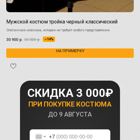
Мужской костюм тройка черный классический
Му
Элегантная классика, которая не требует особого представления.
Выб
30 900
р.
36 000
р.
30 
–14%
НА ПРИМЕРКУ
СКИДКА 3 000₽
ПРИ ПОКУПКЕ КОСТЮМА
ДО
9 АВГУСТА
+7