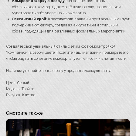
Комфорт в жаркую погоду
: Лёгкая летняя ткань
обеспечивает комфорт даже в тёплую погоду, позволяя вам
чувствовать себя уверенно и комфортно.
Элегантный крой
: Классический лацкан и приталенный силуэт
подчёркивают фигуру, создавая аккуратный и стильный
образ, подходящий для различных формальных мероприятий.
Создайте свой уникальный стиль с этим костюмом-тройкой
"Компаньон" в сером цвете. Посетите наш магазин и примерьте его,
чтобы ощутить сочетание комфорта, утончённости и элегантности.
Наличие уточняйте по телефону у продавца-консультанта.
Цвет: Серый
Модель: Тройка
Рисунок: Клетка
Смотрите также