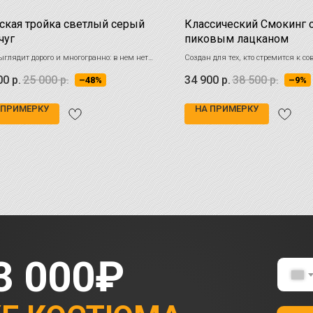
кая тройка светлый серый
Классический Смокинг 
чуг
пиковым лацканом
ыглядит дорого и многогранно: в нем нет
Создан для тех, кто стремится к со
ой офисной строгости классического серого,
формальном облике, сохраняя верн
00
р.
25 000
р.
34 900
р.
38 500
р.
–48%
–9%
рисутствует мягкость и аристократичная
классическим канонам
а
 ПРИМЕРКУ
НА ПРИМЕРКУ
3 000₽