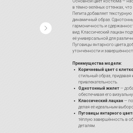
Основной цвет костюма — на
в тёмно-зелёных оттенках, чт
Пепита добавляет текстурную
динамичный образ. Однотонны
гармоничность и сдержанност
вид. Классический лацкан по
её универсальной для разли
Пуговицы янтарного цвета до
утончённости и завершённост
Преимущества модели:
Коричневый цвет с клетк
стильный образ, придавая
привлекательность.
Однотонный жилет
— доба
обеспечивая его визуальн
Классический лацкан
— по
делая её идеальным выбор
Пуговицы янтарного цвет
тёплую завершённость в о
деталям.