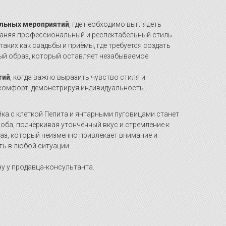
альных мероприятий
, где необходимо выглядеть
раняя профессиональный и респектабельный стиль.
 таких как свадьбы и приёмы, где требуется создать
ый образ, который оставляет незабываемое
тий
, когда важно выразить чувство стиля и
 комфорт, демонстрируя индивидуальность.
ка с клеткой Пепита и янтарными пуговицами станет
оба, подчёркивая утончённый вкус и стремление к
аз, который неизменно привлекает внимание и
ть в любой ситуации.
у у продавца-консультанта.