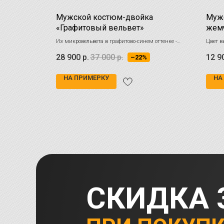
голубом
Мужской костюм-двойка
Мужс
«Графитовый вельвет»
жем
 разном
Из микровельвета в графитово-синем оттенке -
Цвет в
стильный выбор для smart casual образов
холодн
28 900
р.
37 000
р.
12 9
–22%
зато п
глубин
НА ПРИМЕРКУ
НА
СКИДКА 