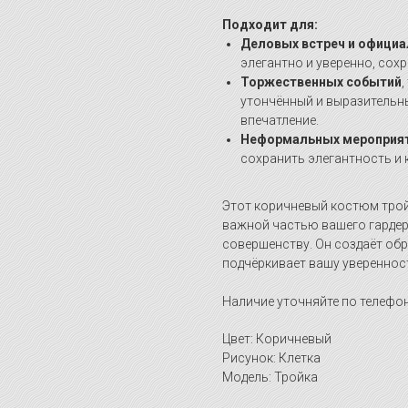
Подходит для:
Деловых встреч и офици
элегантно и уверенно, сох
Торжественных событий
,
утончённый и выразительн
впечатление.
Неформальных мероприя
сохранить элегантность и
Этот коричневый костюм трой
важной частью вашего гардер
совершенству. Он создаёт обр
подчёркивает вашу увереннос
Наличие уточняйте по телефон
Цвет: Коричневый
Рисунок: Клетка
Модель: Тройка