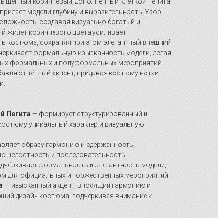
сыщенный коричневый, дополненный клеткой Пепита
о придаёт модели глубину и выразительность. Узор
 сложность, создавая визуально богатый и
й жилет коричневого цвета усиливает
ь костюма, сохраняя при этом элегантный внешний
дчёркивает формальную изысканность модели, делая
чных формальных и полуформальных мероприятий.
бавляют тёплый акцент, придавая костюму нотки
и.
ой Пепита
— формирует структурированный и
 костюму уникальный характер и визуальную
вляет образу гармонию и сдержанность,
ую целостность и последовательность.
дчёркивает формальность и элегантность модели,
ом для официальных и торжественных мероприятий.
а
— изысканный акцент, вносящий гармонию и
бщий дизайн костюма, подчёркивая внимание к