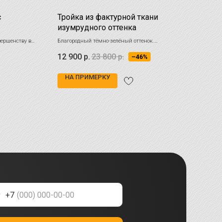
с
Тройка из фактурной ткани
Бел
изумрудного оттенка
чёр
вершенству в
Благородный тёмно-зелёный оттенок.
Лёгка
ость
Мелкофактурная ткань с матовым отливом.
цвето
12 900
р.
23 800
р.
30 
–46%
фигур
НА ПРИМЕРКУ
НА
+7