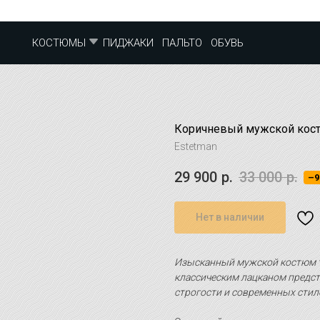
ПИДЖАКИ
ПАЛЬТО
ОБУВЬ
КОСТЮМЫ
Коричневый мужской кост
Estetman
29 900
р.
33 000
р.
–
Нет в наличии
Изысканный мужской костюм тр
классическим лацканом предст
строгости и современных стил