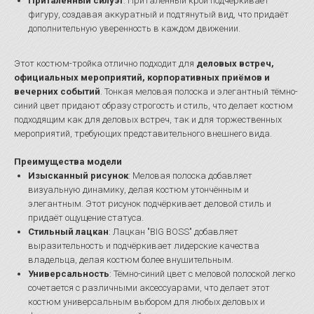
Приталенный силуэт
: Приталенный крой подчёркивает
фигуру, создавая аккуратный и подтянутый вид, что придаёт
дополнительную уверенность в каждом движении.
Этот костюм-тройка отлично подходит для
деловых встреч,
официальных мероприятий, корпоративных приёмов и
вечерних событий
. Тонкая меловая полоска и элегантный тёмно-
синий цвет придают образу строгость и стиль, что делает костюм
подходящим как для деловых встреч, так и для торжественных
мероприятий, требующих представительного внешнего вида.
Преимущества модели
Изысканный рисунок
: Меловая полоска добавляет
визуальную динамику, делая костюм утончённым и
элегантным. Этот рисунок подчёркивает деловой стиль и
придаёт ощущение статуса.
Стильный лацкан
: Лацкан "BIG BOSS" добавляет
выразительность и подчёркивает лидерские качества
владельца, делая костюм более внушительным.
Универсальность
: Тёмно-синий цвет с меловой полоской легко
сочетается с различными аксессуарами, что делает этот
костюм универсальным выбором для любых деловых и