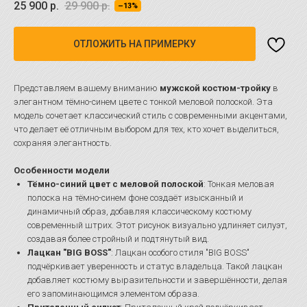
25 900
р.
29 900
р.
–13%
ОТЛОЖИТЬ НА ПРИМЕРКУ
Представляем вашему вниманию
мужской костюм-тройку
в
элегантном тёмно-синем цвете с тонкой меловой полоской. Эта
модель сочетает классический стиль с современными акцентами,
что делает её отличным выбором для тех, кто хочет выделиться,
сохраняя элегантность.
Особенности модели
Тёмно-синий цвет с меловой полоской
: Тонкая меловая
полоска на тёмно-синем фоне создаёт изысканный и
динамичный образ, добавляя классическому костюму
современный штрих. Этот рисунок визуально удлиняет силуэт,
создавая более стройный и подтянутый вид.
Лацкан "BIG BOSS"
: Лацкан особого стиля "BIG BOSS"
подчёркивает уверенность и статус владельца. Такой лацкан
добавляет костюму выразительности и завершённости, делая
его запоминающимся элементом образа.