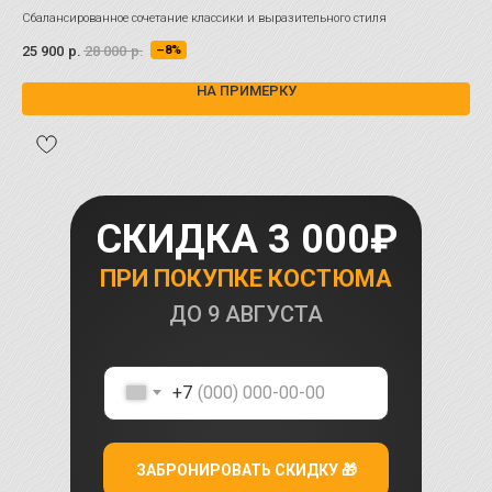
Сбалансированное сочетание классики и выразительного стиля
Бла
отл
25 900
р.
28 000
р.
12 
–8%
НА ПРИМЕРКУ
СКИДКА 3 000₽
ПРИ ПОКУПКЕ КОСТЮМА
ДО
9 АВГУСТА
+7
ЗАБРОНИРОВАТЬ СКИДКУ 🎁