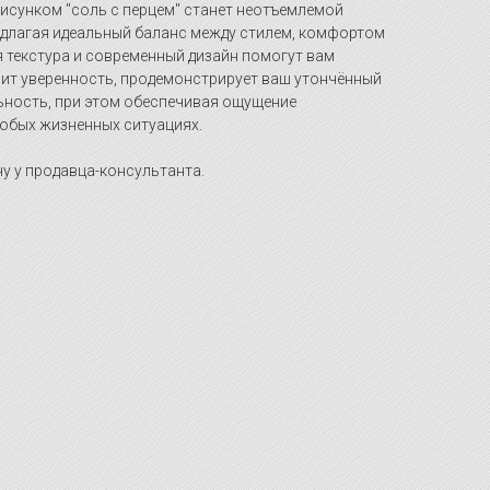
рисунком "соль с перцем" станет неотъемлемой
едлагая идеальный баланс между стилем, комфортом
 текстура и современный дизайн помогут вам
зит уверенность, продемонстрирует ваш утончённый
льность, при этом обеспечивая ощущение
юбых жизненных ситуациях.
у у продавца-консультанта.