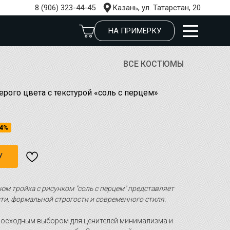
8 (906) 323-44-45
Казань, ул. Татарстан, 20
НА ПРИМЕРКУ
ВСЕ КОСТЮМЫ
рого цвета с текстурой «соль с перцем»
4%
У
юм тройка с рисунком "соль с перцем" представляет
и, формальной строгости и современного стиля.
восходным выбором для ценителей минимализма и