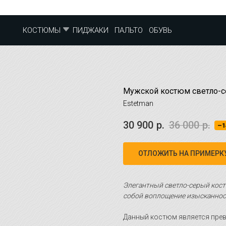
ПИДЖАКИ
ПАЛЬТО
ОБУВЬ
КОСТЮМЫ
Мужской костюм светло-се
Estetman
30 900
р.
36 000
р.
–1
ОТЛОЖИТЬ НА ПРИМЕРК
Элегантный светло-серый кост
собой воплощение изысканност
Данный костюм является пре