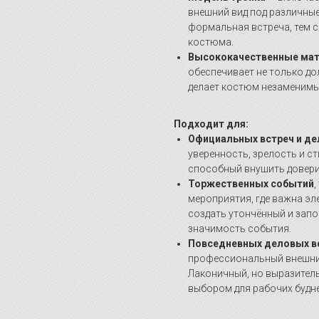
внешний вид под различные
формальная встреча, тем 
костюма.
Высококачественные ма
обеспечивает не только до
делает костюм незаменимы
Подходит для:
Официальных встреч и д
уверенность, зрелость и с
способный внушить довери
Торжественных событий
,
мероприятия, где важна э
создать утончённый и зап
значимость события.
Повседневных деловых в
профессиональный внешний
Лаконичный, но выразител
выбором для рабочих будне