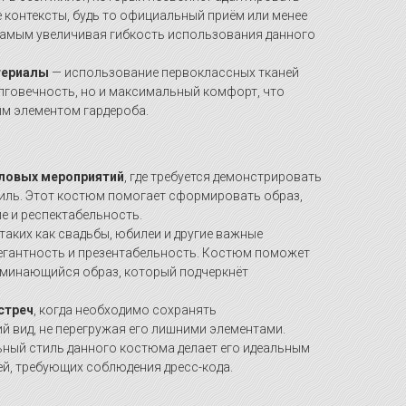
 контексты, будь то официальный приём или менее
самым увеличивая гибкость использования данного
териалы
— использование первоклассных тканей
лговечность, но и максимальный комфорт, что
м элементом гардероба.
еловых мероприятий
, где требуется демонстрировать
тиль. Этот костюм помогает сформировать образ,
е и респектабельность.
 таких как свадьбы, юбилеи и другие важные
легантность и презентабельность. Костюм поможет
оминающийся образ, который подчеркнёт
стреч
, когда необходимо сохранять
 вид, не перегружая его лишними элементами.
ьный стиль данного костюма делает его идеальным
й, требующих соблюдения дресс-кода.