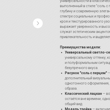
универсальности в классичес
выполненный в стиле "соль с 
глубину и современную элега
спектре социальных и профес
кроя и текстурированного уз
выражает уверенность и высо
служат эстетическим акценто
привлекательность и выделяе
Преимущества модели:
Универсальный светло-се
универсальному оттенку, 
и полуформальным ситуаци
безупречного вкуса.
Рисунок "соль с перцем"
—
дополнительный визуальны
однотонного оформления,
образа.
Классический лацкан
— во
остаётся вне времени, одн
общий вид.
Модель тройка
— включает