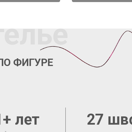
телье
ПО ФИГУРЕ
1+ лет
27 шв