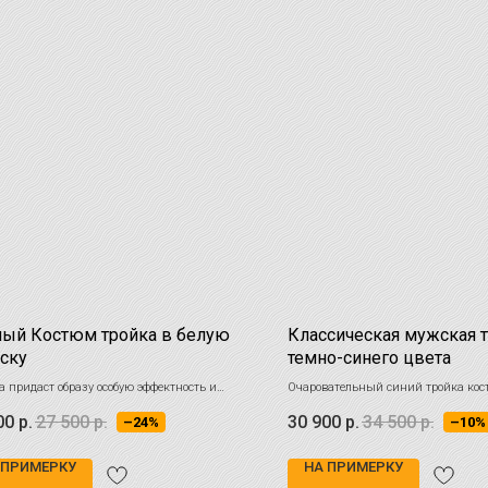
ый Костюм тройка в белую
Классическая мужская 
ску
темно-синего цвета
а придаст образу особую эффектность и
Очаровательный синий тройка кос
сть. Выделяйтесь стилем на бизнес
выбор для успеха на деловых встре
00
р.
27 500
р.
30 900
р.
34 500
р.
–24%
–10%
ах или торжествах!
торжествах. Стиль, комфорт и унив
гарантированы!
 ПРИМЕРКУ
НА ПРИМЕРКУ