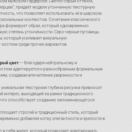
ком мужском гардеробе. Светло-серый оттенок,
перцем", придаёт модели утонченную текстурную
нтность, что позволяет использовать её в широком
сиональных контекстов. Сочетание классического
ора формирует образ, который одновременно
кую степень утончённости. Серо-черные пуговицы
м, который усиливает визуальную
т костюм среди прочих вариантов.
рый цвет
— благодаря нейтральному и
костюм адаптируется к разнообразным формальным
ям, создавая впечатление уверенности и
 уникальная текстурная глубина рисунка привносит
й интерес, выходящий за рамки традиционного
 что способствует созданию запоминающегося
площает строгий и традиционный стиль, который
овременно добавляя нотку элегантности и зрелости в
 в себя жилет, который позволяет адаптировать