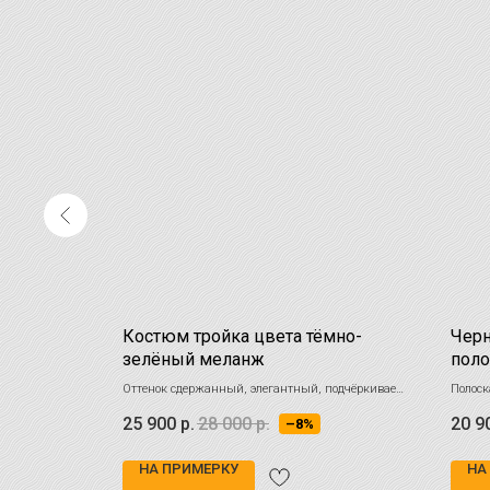
 тёмно-
Костюм тройка цвета тёмно-
Черн
зелёный меланж
поло
ит Ваш
Оттенок сдержанный, элегантный, подчёркивает
Полоск
ным решением
статус и вкус
броско
25 900
р.
28 000
р.
20 9
–8%
встреч
НА ПРИМЕРКУ
НА