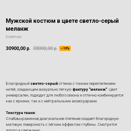
Мужской костюм в цвете светло-серый
меланж
Estetman
30900,00
р.
38000,00
р.
–19%
ОТЛОЖИТЬ НА ПРИМЕРКУ
Благородный
светло-серый
оттенок с тонким переплетением
нитей, создающим визуально лёгкую
фактуру "меланж"
. Цвет
универсален, подходит для любого сезона и отлично комбинируется
как с яркими, так и с нейтральными аксессуарами.
Текстура ткани:
Слабовыраженное диагональное плетение создаёт благородную
матовую поверхность с лёгким эффектом глубины. Смотрится
дорого и сдержанно.