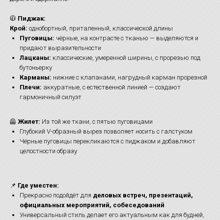
🧥
Пиджак:
Крой:
однобортный, приталенный, классической длины
Пуговицы:
чёрные, на контрасте с тканью — выделяются и
придают выразительности
Лацканы:
классические, умеренной ширины, с прорезью под
бутоньерку
Карманы:
нижние с клапанами, нагрудный карман прорезной
Плечи:
аккуратные, с естественной линией — создают
гармоничный силуэт
🦺
Жилет:
Из той же ткани, с пятью пуговицами
Глубокий V-образный вырез позволяет носить с галстуком
Чёрные пуговицы перекликаются с пиджаком и добавляют
целостности образу
📌
Где уместен:
Прекрасно подойдёт для
деловых встреч, презентаций,
официальных мероприятий, собеседований
Универсальный стиль делает его актуальным как для будней,