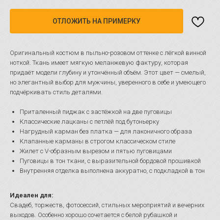
ОТЛОЖИТЬ НА ПРИМЕРКУ
Оригинальный костюм в пыльно-розовом оттенке с лёгкой винной
ноткой. Ткань имеет мягкую меланжевую фактуру, которая
придаёт модели глубину и утончённый объём. Этот цвет — смелый,
но элегантный выбор для мужчины, уверенного в себе и умеющего
подчёркивать стиль деталями.
Приталенный пиджак с застёжкой на две пуговицы
Классические лацканы с петлёй под бутоньерку
Нагрудный карман без платка — для лаконичного образа
Клапанные карманы в строгом классическом стиле
Жилет с V-образным вырезом и пятью пуговицами
Пуговицы в тон ткани, с выразительной бордовой прошивкой
Внутренняя отделка выполнена аккуратно, с подкладкой в тон
Идеален для:
Свадеб, торжеств, фотосессий, стильных мероприятий и вечерних
выходов. Особенно хорошо сочетается с белой рубашкой и