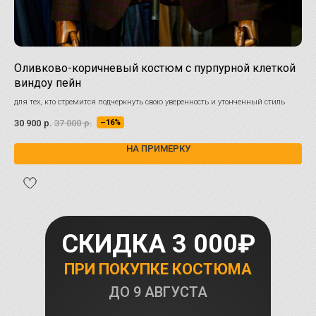
Оливково-коричневый костюм с пурпурной клеткой
Бе
виндоу пейн
Лёг
выг
для тех, кто стремится подчеркнуть свою уверенность и утонченный стиль
30 
30 900
р.
37 000
р.
–16%
НА ПРИМЕРКУ
СКИДКА 3 000₽
ПРИ ПОКУПКЕ КОСТЮМА
ДО
9 АВГУСТА