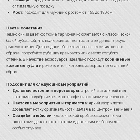
оптимальную посадку.
Рост:
подходит для мужчин с ростом от 165 до 190 см.
Цвет и сочетания
Тёмно-синий цвет костюма гармонично сочетается с классической
белой рубашкой, что подчёркивает контраст и выделяет яркую
рыжую клетку. Для создания более смелого и нетривиального
образа, попробуйте рубашку кремового или светло-голубого
оттенка. В качестве аксессуаров идеально подойдут
коричневые
кожаные туфли
и ремень в тон, которые завершат элегантный
образ.
Подходит для следующих мероприятий:
Деловые встречи и переговоры
: строгий и стильный вид
костюма подчёркивает ваш профессионализм и уверенность.
Светские мероприятия и торжества
: яркий узор клетки
добавляет нотку оригинальности, делая вас центром внимания.
Свадьбы и юбилеи
: классический крой с современными
акцентами делает этот костюм идеальным выбором для
особых случаев.