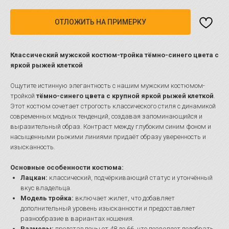
ОТЛОЖИТЬ НА ПРИМЕРКУ
Классический мужской костюм-тройка тёмно-синего цвета с
яркой рыжей клеткой
Ощутите истинную элегантность с нашим мужским костюмом-
тройкой
тёмно-синего цвета с крупной яркой рыжей клеткой
.
Этот костюм сочетает строгость классического стиля с динамикой
современных модных тенденций, создавая запоминающийся и
выразительный образ. Контраст между глубоким синим фоном и
насыщенными рыжими линиями придаёт образу уверенность и
изысканность.
Основные особенности костюма:
Лацкан:
классический, подчёркивающий статус и утончённый
вкус владельца.
Модель тройка:
включает жилет, что добавляет
дополнительный уровень изысканности и предоставляет
разнообразие в вариантах ношения.
Размеры:
представлены от 48 до 66, что позволяет подобрать