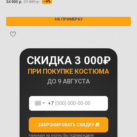
34 900
р.
37 000
р.
–6%
аль
34 
На 
НА ПРИМЕРКУ
СКИДКА 3 000₽
ПРИ ПОКУПКЕ КОСТЮМА
ДО
9 АВГУСТА
+7
ЗАБРОНИРОВАТЬ СКИДКУ 🎁
Нажимая на кнопку Вы подтверждаете