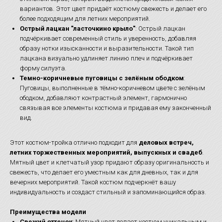
вариантов. Этот цвет придаёт костюму свежесть и делает его
более подходящим для летних мероприятий.
Острый лацкан "ласточкино крыло"
: Острый лацкан
подчёркивает современный стиль и уверенность, добавляя
образу нотки изысканности и выразительности. Такой тип
лацкана визуально удлиняет линию плеч и подчёркивает
форму силуэта.
Темно-коричневые пуговицы с зелёным ободком
:
Пуговицы, выполненные в тёмно-коричневом цвете с зелёным
ободком, добавляют контрастный элемент, гармонично
связывая все элементы костюма и придавая ему законченный
вид.
Этот костюм-тройка отлично подходит для
деловых встреч,
летних торжественных мероприятий, выпускных и свадеб
.
Мятный цвет и клетчатый узор придают образу оригинальность и
свежесть, что делает его уместным как для дневных, так и для
вечерних мероприятий. Такой костюм подчеркнёт вашу
индивидуальность и создаст стильный и запоминающийся образ.
Преимущества модели
Свежий оттенок
: Мятный цвет делает костюм уникальным и