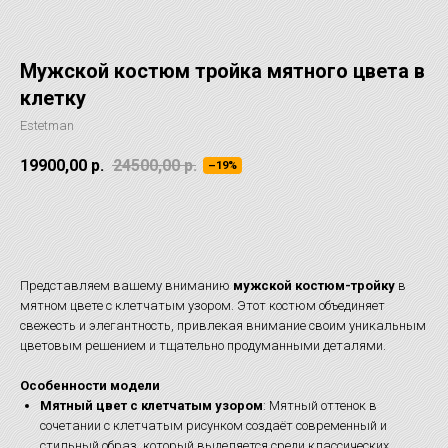
Мужской костюм тройка мятного цвета в
клетку
Estetman
19900,00
р.
24500,00
р.
–19%
ОТЛОЖИТЬ НА ПРИМЕРКУ
Представляем вашему вниманию
мужской костюм-тройку
в
мятном цвете с клетчатым узором. Этот костюм объединяет
свежесть и элегантность, привлекая внимание своим уникальным
цветовым решением и тщательно продуманными деталями.
Особенности модели
Мятный цвет с клетчатым узором
: Мятный оттенок в
сочетании с клетчатым рисунком создаёт современный и
стильный образ, который выделяется среди классических