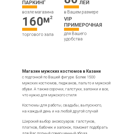
ПАРКИНГ
ЛЕЙ
возле магазина
в Вашем размере
160
VIP
ПРИМЕРОЧНАЯ
для Вашего
торгового зала
удобства
Магазин мужских костюмов в Казани
с подгонкой по Вашей фигуре. Более 1500
мужских костюмов, пиджаков, пальто и мужской
обуви. А также сорочки, галстуки, запонки и все,
что нужно для мужского стиля
Костюмы для работы, свадьбы, выпускного,
на каждый день и на любой другой случай
Широкий выбор аксессуаров: галстуков,
платков, бабочек и запонок, поможет подобрать
для Вас полный совершенный образ