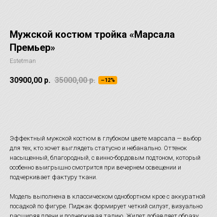
Мужской костюм тройка «Марсала
Премьер»
Estetman
30900,00
р.
35000,00
р.
–12%
ОТЛОЖИТЬ НА ПРИМЕРКУ
Эффектный мужской костюм в глубоком цвете марсала — выбор
для тех, кто хочет выглядеть статусно и небанально. Оттенок
насыщенный, благородный, с винно-бордовым подтоном, который
особенно выигрышно смотрится при вечернем освещении и
подчеркивает фактуру ткани.
Модель выполнена в классическом однобортном крое с аккуратной
посадкой по фигуре. Пиджак формирует четкий силуэт, визуально
расширяя плечи и подчеркивая талию. Жилет добавляет образу