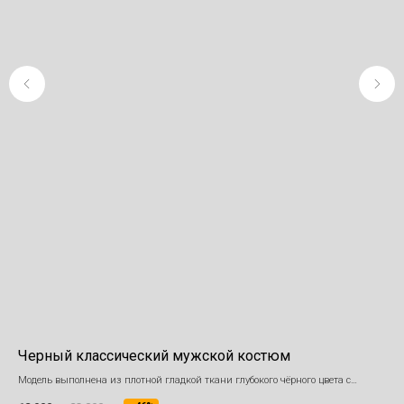
Черный классический мужской костюм
Му
кл
Модель выполнена из плотной гладкой ткани глубокого чёрного цвета с
лёгким матовым отблеском.
Эле