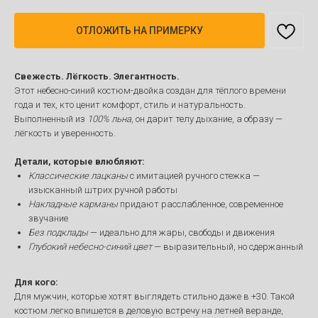
ОТЛОЖИТЬ НА ПРИМЕРКУ
Свежесть. Лёгкость. Элегантность.
Этот небесно-синий костюм-двойка создан для тёплого времени
года и тех, кто ценит комфорт, стиль и натуральность.
Выполненный из
100% льна
, он дарит телу дыхание, а образу —
лёгкость и уверенность.
Детали, которые влюбляют:
Классические лацканы
с имитацией ручного стежка —
изысканный штрих ручной работы
Накладные карманы
придают расслабленное, современное
звучание
Без подклады
— идеально для жары, свободы и движения
Глубокий небесно-синий цвет
— выразительный, но сдержанный
Для кого:
Для мужчин, которые хотят выглядеть стильно даже в +30. Такой
костюм легко впишется в деловую встречу на летней веранде,