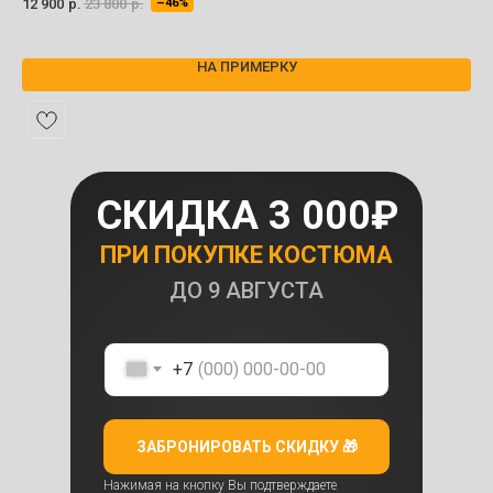
12 900
р.
23 800
р.
–46%
раб
30 
НА ПРИМЕРКУ
СКИДКА 3 000₽
ПРИ ПОКУПКЕ КОСТЮМА
ДО
9 АВГУСТА
+7
ЗАБРОНИРОВАТЬ СКИДКУ 🎁
Нажимая на кнопку Вы подтверждаете