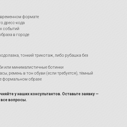
овременном формате
го дресс-кода
ых событий
браза в городе
одолазка, тонкий трикотаж, либо рубашка без
би или минималистичные ботинки
сы, ремень в тон обуви (если требуется), тёмный
ее формальном образе
чняйте у наших консультантов. Оставьте заявку —
 все вопросы.