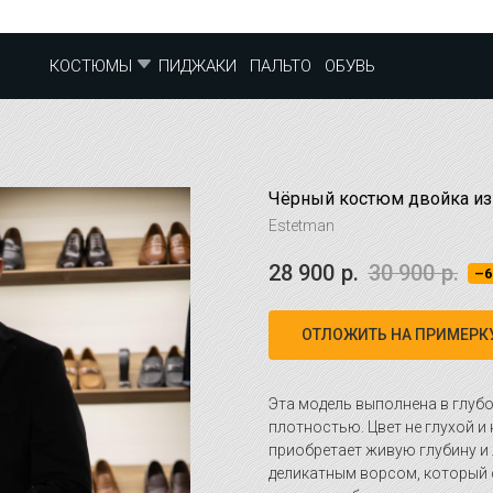
ПИДЖАКИ
ПАЛЬТО
ОБУВЬ
КОСТЮМЫ
Чёрный костюм двойка из
Estetman
28 900
р.
30 900
р.
–
ОТЛОЖИТЬ НА ПРИМЕРК
Эта модель выполнена в глуб
плотностью. Цвет не глухой и
приобретает живую глубину и 
деликатным ворсом, который 