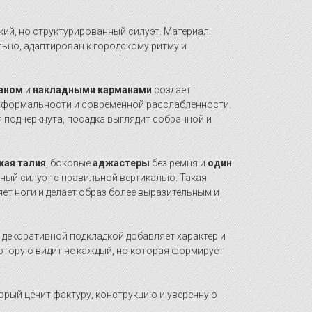
ий, но структурированный силуэт. Материал
ьно, адаптирован к городскому ритму и
каном
и
накладными карманами
создаёт
 формальности и современной расслабленности.
я подчеркнута, посадка выглядит собранной и
кая талия
, боковые
аджастеры
без ремня и
один
ый силуэт с правильной вертикалью. Такая
ет ноги и делает образ более выразительным и
 декоративной подкладкой добавляет характер и
которую видит не каждый, но которая формирует
орый ценит фактуру, конструкцию и уверенную