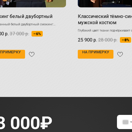
инг белый двубортный
Классический тёмно-си
мужской костюм
анный белый двубортный смокинг:
тность для важных моментов.
Глубокий цвет ткани подчёркивает 
00
р.
37 000
р.
–6%
силуэта
25 900
р.
28 000
р.
–8%
 ПРИМЕРКУ
НА ПРИМЕРКУ
3 000₽