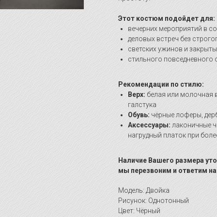
Этот костюм подойдет для:
вечерних мероприятий в с
деловых встреч без строго
светских ужинов и закрыт
стильного повседневного о
Рекомендации по стилю:
Верх:
белая или молочная в
галстука
Обувь:
чёрные лоферы, дер
Аксессуары:
лаконичные ча
нагрудный платок при бол
Наличие Вашего размера уто
мы перезвоним и ответим на
Модель: Двойка
Рисунок: Однотонный
Цвет: Чёрный