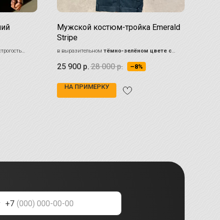
ний
Мужской костюм-тройка Emerald
Муж
Stripe
отт
строгость
в выразительном
тёмно-зелёном цвете с
Необы
тонкой вертикальной полоской
разны
25 900
р.
28 000
р.
30 
–8%
освещ
Стиль
больш
НА ПРИМЕРКУ
НА
+7