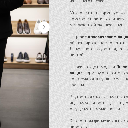
излишнего блеска.
Микровельвет формирует мягк
комфортен тактильно и визуал
межсезонной эксплуатации.
Пиджак с
классическим лац
сбалансированное сочетание
Линия плеча аккуратная, тали
чистой.
Брюки — акцент модели.
Высо
защип
формируют архитектурн
конструкция визуально удлиня
зрелым.
Внутренняя отделка пиджака с
индивидуальность — деталь, 
ощущение продуманности.
Это костюм для мужчины, кот
простоту.